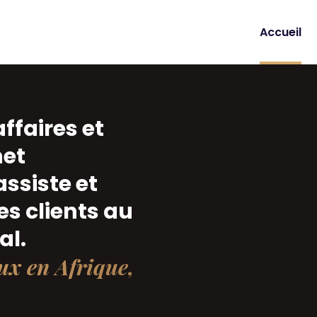
Accueil
affaires et
net
ssiste et
es clients au
al.
ux en Afrique,