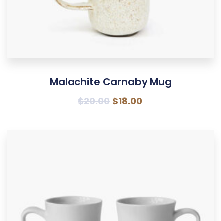
Malachite Carnaby Mug
$
20.00
$
18.00